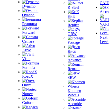
CAU
Dynamo
R-Steel
Акте
Ovation
КиК
Белшина
VAR
Replica
Forward
ORW
Next
Centara
Level
Forsage
Arivo
Диск
Viatti
Advance
Formula
Remain
RoadX
SRW
Onyx
Khomen
Nortec
Wheels
Goform
Accuride