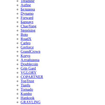
Treadline
Aufine
Белшина
Dynamo
Forward
Барнаул
ChaoYang
Steprising
Boto
RoadX
Carleo
Greforce
GrandCrown
Koryo
Алтайшина
Doublecoin
Grip Gard
VGLORY
COPARTNER
TopTrust
Tianfu
Tornado
Kumho
Hankook
GRAYLING