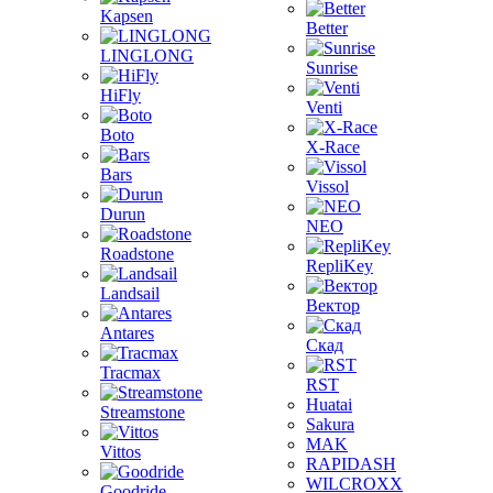
Kapsen
Better
LINGLONG
Sunrise
HiFly
Venti
Boto
X-Race
Bars
Vissol
Durun
NEO
Roadstone
RepliKey
Landsail
Вектор
Antares
Скад
Tracmax
RST
Huatai
Streamstone
Sakura
MAK
Vittos
RAPIDASH
WILCROXX
Goodride