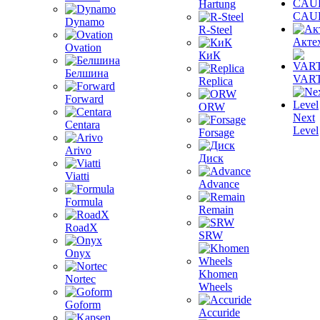
Hartung
CAU
Dynamo
R-Steel
Акте
Ovation
КиК
Белшина
VAR
Replica
Forward
ORW
Next
Centara
Level
Forsage
Arivo
Диск
Viatti
Advance
Formula
Remain
RoadX
SRW
Onyx
Khomen
Nortec
Wheels
Goform
Accuride