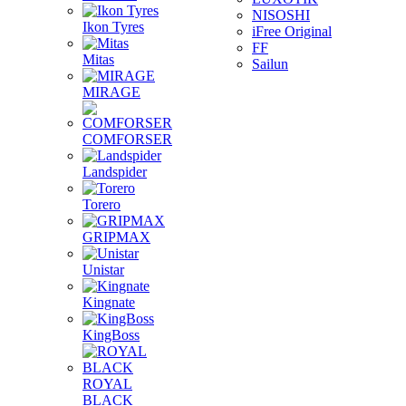
NISOSHI
Ikon Tyres
iFree Original
FF
Mitas
Sailun
MIRAGE
COMFORSER
Landspider
Torero
GRIPMAX
Unistar
Kingnate
KingBoss
ROYAL
BLACK