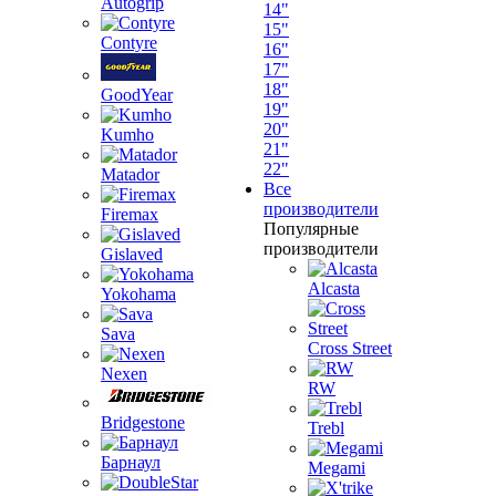
Autogrip
14"
15"
Contyre
16"
17"
18"
GoodYear
19"
20"
Kumho
21"
22"
Matador
Все
производители
Firemax
Популярные
производители
Gislaved
Alcasta
Yokohama
Sava
Cross Street
Nexen
RW
Bridgestone
Trebl
Барнаул
Megami