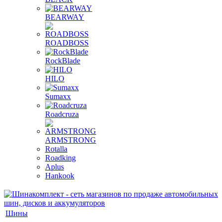
BEARWAY
ROADBOSS
RockBlade
HILO
Sumaxx
Roadcruza
ARMSTRONG
Rotalla
Roadking
Aplus
Hankook
Шины