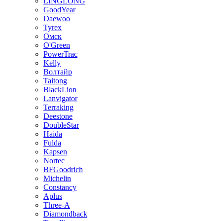
LINGLONG
GoodYear
Daewoo
Tyrex
Омск
O'Green
PowerTrac
Kelly
Волтайр
Taitong
BlackLion
Lanvigator
Terraking
Deestone
DoubleStar
Haida
Fulda
Kapsen
Nortec
BFGoodrich
Michelin
Constancy
Aplus
Three-A
Diamondback