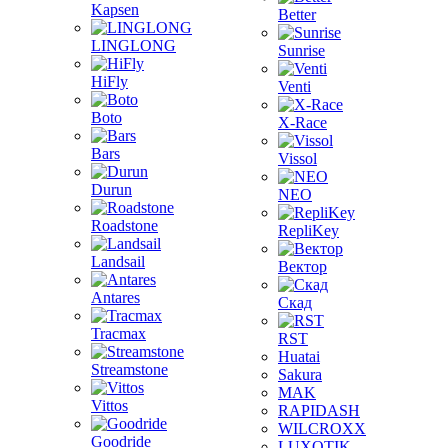
Kapsen
Better
LINGLONG
Sunrise
HiFly
Venti
Boto
X-Race
Bars
Vissol
Durun
NEO
Roadstone
RepliKey
Landsail
Вектор
Antares
Скад
Tracmax
RST
Huatai
Streamstone
Sakura
MAK
Vittos
RAPIDASH
WILCROXX
Goodride
LUXOTIK