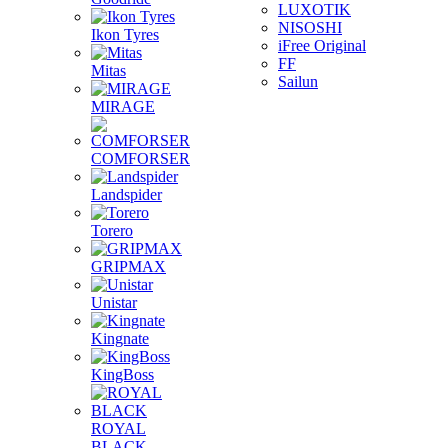
LUXOTIK
NISOSHI
Ikon Tyres
iFree Original
FF
Mitas
Sailun
MIRAGE
COMFORSER
Landspider
Torero
GRIPMAX
Unistar
Kingnate
KingBoss
ROYAL
BLACK