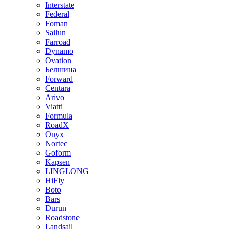
Interstate
Federal
Foman
Sailun
Farroad
Dynamo
Ovation
Белшина
Forward
Centara
Arivo
Viatti
Formula
RoadX
Onyx
Nortec
Goform
Kapsen
LINGLONG
HiFly
Boto
Bars
Durun
Roadstone
Landsail