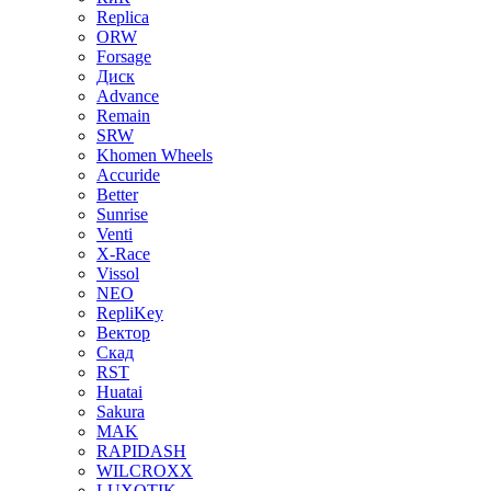
Replica
ORW
Forsage
Диск
Advance
Remain
SRW
Khomen Wheels
Accuride
Better
Sunrise
Venti
X-Race
Vissol
NEO
RepliKey
Вектор
Скад
RST
Huatai
Sakura
MAK
RAPIDASH
WILCROXX
LUXOTIK