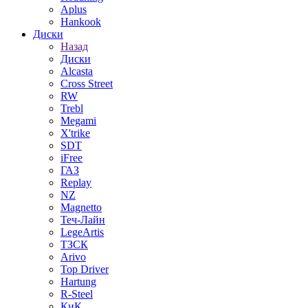
Aplus
Hankook
Диски
Назад
Диски
Alcasta
Cross Street
RW
Trebl
Megami
X'trike
SDT
iFree
ГАЗ
Replay
NZ
Magnetto
Теч-Лайн
LegeArtis
ТЗСК
Arivo
Top Driver
Hartung
R-Steel
КиК