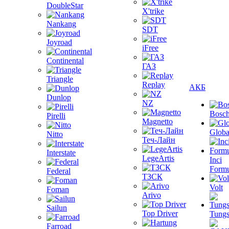
DoubleStar
X'trike
Nankang
SDT
Joyroad
iFree
Continental
ГАЗ
Triangle
Replay
АКБ
Dunlop
NZ
Bosc
Pirelli
Magnetto
Globa
Nitto
Теч-Лайн
Interstate
LegeArtis
Inci
Formu
Federal
ТЗСК
Volt
Foman
Arivo
Sailun
Top Driver
Tungs
Farroad