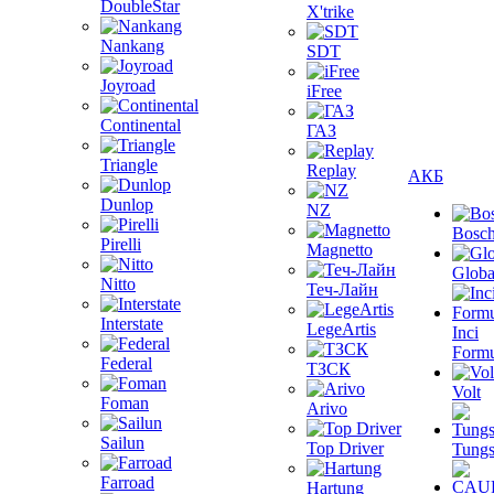
DoubleStar
X'trike
Nankang
SDT
Joyroad
iFree
Continental
ГАЗ
Triangle
Replay
АКБ
Dunlop
NZ
Bosc
Pirelli
Magnetto
Globa
Nitto
Теч-Лайн
Interstate
LegeArtis
Inci
Formu
Federal
ТЗСК
Volt
Foman
Arivo
Sailun
Top Driver
Tungs
Farroad
Hartung