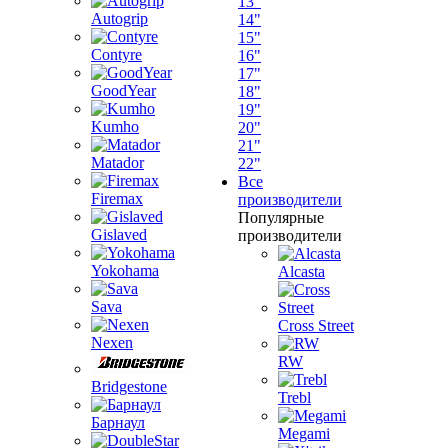
13"
Autogrip
14"
15"
Contyre
16"
17"
GoodYear
18"
19"
Kumho
20"
21"
Matador
22"
Все
Firemax
производители
Популярные
Gislaved
производители
Yokohama
Alcasta
Sava
Cross Street
Nexen
RW
Bridgestone
Trebl
Барнаул
Megami