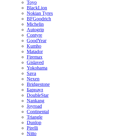
Toyo
BlackLion
Nokian Tyres
BFGoodrich
Michelin
Autogrip
Contyre
GoodYear
Kumho
Matador
Firemax
Gislaved
Yokohama
Sava
Nexen
Bridgestone
Барнаул
DoubleStar
Nankang
Joyroad
Continental
Triangle
Dunlop
Pirelli
Nitto