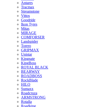
Antares
Tracmax
Streamstone
Vittos
Goodride
Ikon Tyres
Mitas
MIRAGE
COMFORSER
Landspider
Torero
GRIPMAX
Unistar
Kingnate
KingBoss
ROYAL BLACK
BEARWAY
ROADBOSS
RockBlade
HILO
Sumaxx
Roadcruza
ARMSTRONG
Rotalla
Roadking