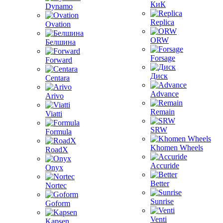
КиК
Dynamo
Replica
Ovation
ORW
Белшина
Forsage
Forward
Диск
Centara
Advance
Arivo
Remain
Viatti
SRW
Formula
Khomen Wheels
RoadX
Accuride
Onyx
Better
Nortec
Sunrise
Goform
Venti
Kapsen