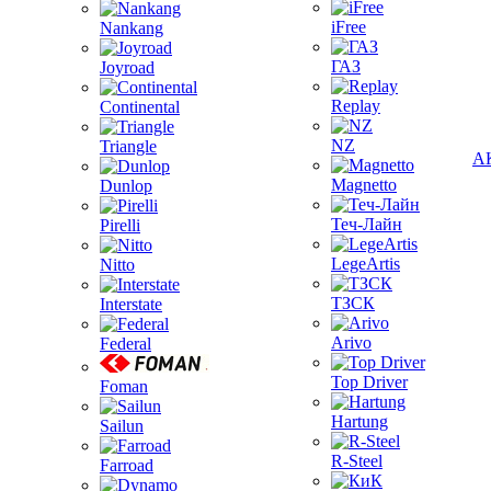
iFree
Nankang
ГАЗ
Joyroad
Replay
Continental
NZ
Triangle
А
Magnetto
Dunlop
Теч-Лайн
Pirelli
LegeArtis
Nitto
ТЗСК
Interstate
Arivo
Federal
Top Driver
Foman
Hartung
Sailun
R-Steel
Farroad