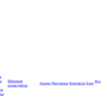
ж
а
Шинный
Все
Акции
Магазины
Контакты
Блог
калькулятор
ов
ны