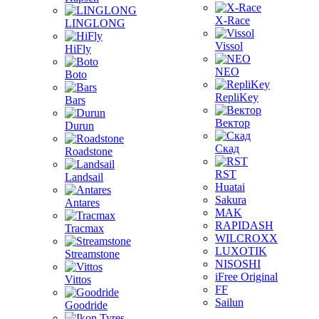
X-Race
LINGLONG
Vissol
HiFly
NEO
Boto
RepliKey
Bars
Вектор
Durun
Скад
Roadstone
RST
Landsail
Huatai
Sakura
Antares
MAK
RAPIDASH
Tracmax
WILCROXX
LUXOTIK
Streamstone
NISOSHI
iFree Original
Vittos
FF
Sailun
Goodride