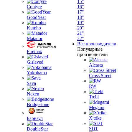
15"
Contyre
16"
17"
GoodYear
18"
19"
Kumho
20"
21"
Matador
22"
Все производители
Популярные
Firemax
производители
Gislaved
Alcasta
Yokohama
Cross Street
Sava
RW
Nexen
Trebl
Bridgestone
Megami
X'trike
Барнаул
SDT
DoubleStar