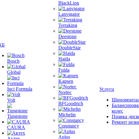
BlackLion
Lanvigator
Terraking
Deestone
КБ
DoubleStar
Haida
Bosch
Fulda
Global
Kapsen
Inci Formula
Услуги
Nortec
Шиномонта
Volt
BFGoodrich
Балансировк
колес
Michelin
Tungstone
Правка диск
Ремонт рези
Constancy
CAURA
Aplus
Актех