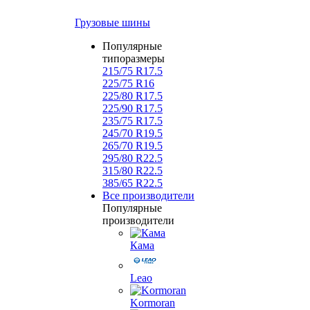
Грузовые шины
Популярные
типоразмеры
215/75 R17.5
225/75 R16
225/80 R17.5
225/90 R17.5
235/75 R17.5
245/70 R19.5
265/70 R19.5
295/80 R22.5
315/80 R22.5
385/65 R22.5
Все производители
Популярные
производители
Кама
Leao
Kormoran