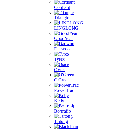
Cordiant
Triangle
LINGLONG
GoodYear
Daewoo
Tyrex
Омск
O'Green
PowerTrac
Kelly
Волтайр
Taitong