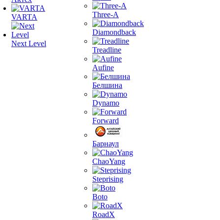
Three-A
VARTA
Diamondback
Next Level
Treadline
Aufine
Белшина
Dynamo
Forward
Барнаул
ChaoYang
Steprising
Boto
RoadX