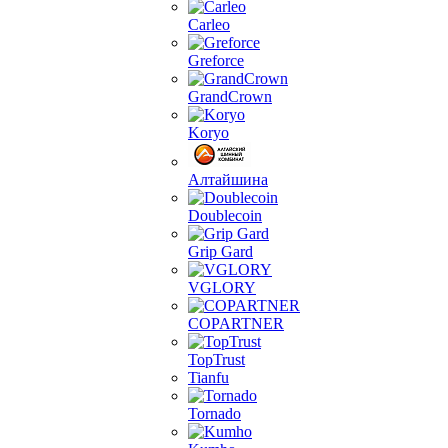
Carleo
Greforce
GrandCrown
Koryo
Алтайшина
Doublecoin
Grip Gard
VGLORY
COPARTNER
TopTrust
Tianfu
Tornado